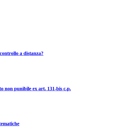
controllo a distanza?
o non punibile ex art. 131-bis c.p.
stematiche