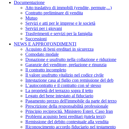
Documentazione
Atto traslativo di immobili (vendite, permute,...)
Contratto preliminare di vendita
Mutuo
Servizi e atti per le imprese e le società
Servizi per i giovani
Trasferimenti e servizi per la famiglia
Successioni
NEWS E APPROFONDIMENTI
Acquisto di beni ereditari in sicurezza
Comodato modale
Donazione e usufrutto nella collazione e riduzione
Garanzie del venditore, prelazione e rinunzia
Il contratto incompleto
Il valore usufrutto vitalizio nel codice civile
Intestazione casa al figlio con remissione del deb
L’autocontratto e il contratto con sé stesso
La proprietà del terrazzo sopra il tetto
Legato del bene intestato al fiduciario
Pagamento prezzo dell'immobile da parte del terzo
Prescrizione della responsabilità professionale
Principio reciprocità. Ministero Esteri. Caso Iran
Problemi acquisto beni ereditari (tutela terzi)
Remissione del debito contestuale alla vendita
Riconoscimento accordo fiduciario nel testamento