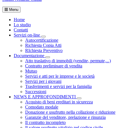
Menu
Home
Lo studio
Contatti
Servizi on-line
Visualizza menù di secondo livello
Autocertificazione
Richiesta Copia Atti
RIchiesta Preventivo
Documentazione
Visualizza menù di secondo livello
Atto traslativo di immobili (vendite, permute,...)
Contratto preliminare di vendita
Mutuo
Servizi e atti per le imprese e le società
Servizi per i giovani
Trasferimenti e servizi per la famiglia
Successioni
NEWS E APPROFONDIMENTI
Visualizza menù di secondo li
Acquisto di beni ereditari in sicurezza
Comodato modale
Donazione e usufrutto nella collazione e riduzione
Garanzie del venditore, prelazione e rinunzia
Il contratto incompleto
Il valore usufrutto vitalizio nel codice civile