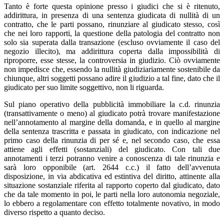
Tanto è forte questa opinione presso i giudici che si è ritenuto,
addirittura, in presenza di una sentenza giudicata di nullità di un
contratto, che le parti possano, rinunziare al giudicato stesso, così
che nei loro rapporti, la questione della patologia del contratto non
solo sia superata dalla transazione (escluso ovviamente il caso del
negozio illecito), ma addirittura coperta dalla impossibilità di
riproporre, esse stesse, la controversia in giudizio. Ciò ovviamente
non impedisce che, essendo la nullità giudiziariamente sostenibile da
chiunque, altri soggetti possano adire il giudizio a tal fine, dato che il
giudicato per suo limite soggettivo, non li riguarda.
Sul piano operativo della pubblicità immobiliare la c.d. rinunzia
(transattivamente o meno) al giudicato potrà trovare manifestazione
nell’annotamento al margine della domanda, e in quello al margine
della sentenza trascritta e passata in giudicato, con indicazione nel
primo caso della rinunzia di per sé e, nel secondo caso, che essa
attiene agli effetti (sostanziali) del giudicato. Con tali due
annotamenti i terzi potranno venire a conoscenza di tale rinunzia e
sarà loro opponibile (art. 2644 c.c.) il fatto dell’avvenuta
disposizione, in via abdicativa ed estintiva del diritto, attinente alla
situazione sostanziale riferita al rapporto coperto dal giudicato, dato
che da tale momento in poi, le parti nella loro autonomia negoziale,
lo ebbero a regolamentare con effetto totalmente novativo, in modo
diverso rispetto a quanto deciso.