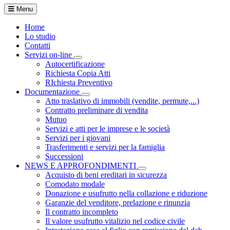
Menu
Home
Lo studio
Contatti
Servizi on-line
Visualizza menù di secondo livello
Autocertificazione
Richiesta Copia Atti
RIchiesta Preventivo
Documentazione
Visualizza menù di secondo livello
Atto traslativo di immobili (vendite, permute,...)
Contratto preliminare di vendita
Mutuo
Servizi e atti per le imprese e le società
Servizi per i giovani
Trasferimenti e servizi per la famiglia
Successioni
NEWS E APPROFONDIMENTI
Visualizza menù di secondo li
Acquisto di beni ereditari in sicurezza
Comodato modale
Donazione e usufrutto nella collazione e riduzione
Garanzie del venditore, prelazione e rinunzia
Il contratto incompleto
Il valore usufrutto vitalizio nel codice civile