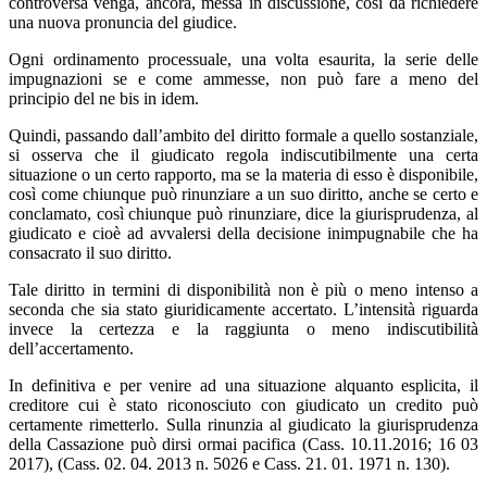
controversa venga, ancora, messa in discussione, così da richiedere
una nuova pronuncia del giudice.
Ogni ordinamento processuale, una volta esaurita, la serie delle
impugnazioni se e come ammesse, non può fare a meno del
principio del ne bis in idem.
Quindi, passando dall’ambito del diritto formale a quello sostanziale,
si osserva che il giudicato regola indiscutibilmente una certa
situazione o un certo rapporto, ma se la materia di esso è disponibile,
così come chiunque può rinunziare a un suo diritto, anche se certo e
conclamato, così chiunque può rinunziare, dice la giurisprudenza, al
giudicato e cioè ad avvalersi della decisione inimpugnabile che ha
consacrato il suo diritto.
Tale diritto in termini di disponibilità non è più o meno intenso a
seconda che sia stato giuridicamente accertato. L’intensità riguarda
invece la certezza e la raggiunta o meno indiscutibilità
dell’accertamento.
In definitiva e per venire ad una situazione alquanto esplicita, il
creditore cui è stato riconosciuto con giudicato un credito può
certamente rimetterlo. Sulla rinunzia al giudicato la giurisprudenza
della Cassazione può dirsi ormai pacifica (Cass. 10.11.2016; 16 03
2017), (Cass. 02. 04. 2013 n. 5026 e Cass. 21. 01. 1971 n. 130).