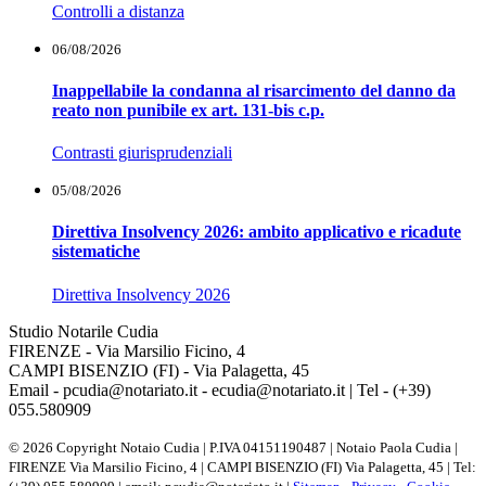
Controlli a distanza
06/08/2026
Inappellabile la condanna al risarcimento del danno da
reato non punibile ex art. 131-bis c.p.
Contrasti giurisprudenziali
05/08/2026
Direttiva Insolvency 2026: ambito applicativo e ricadute
sistematiche
Direttiva Insolvency 2026
Studio Notarile Cudia
FIRENZE - Via Marsilio Ficino, 4
CAMPI BISENZIO (FI) - Via Palagetta, 45
Email - pcudia@notariato.it - ecudia@notariato.it | Tel - (+39)
055.580909
© 2026 Copyright Notaio Cudia | P.IVA 04151190487 | Notaio Paola Cudia |
FIRENZE Via Marsilio Ficino, 4 | CAMPI BISENZIO (FI) Via Palagetta, 45 | Tel: