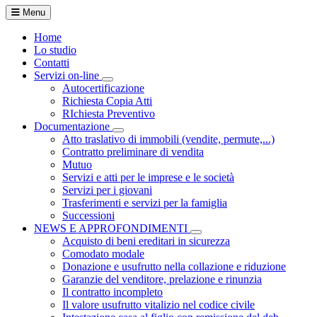
Menu
Home
Lo studio
Contatti
Servizi on-line
Visualizza menù di secondo livello
Autocertificazione
Richiesta Copia Atti
RIchiesta Preventivo
Documentazione
Visualizza menù di secondo livello
Atto traslativo di immobili (vendite, permute,...)
Contratto preliminare di vendita
Mutuo
Servizi e atti per le imprese e le società
Servizi per i giovani
Trasferimenti e servizi per la famiglia
Successioni
NEWS E APPROFONDIMENTI
Visualizza menù di secondo li
Acquisto di beni ereditari in sicurezza
Comodato modale
Donazione e usufrutto nella collazione e riduzione
Garanzie del venditore, prelazione e rinunzia
Il contratto incompleto
Il valore usufrutto vitalizio nel codice civile