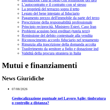
Intestazione casa al figlio con remissione del deb
L’autocontratto e il contratto con sé stesso
La proprietà del terrazzo sopra il tetto
Legato del bene intestato al fiduciario
Pagamento prezzo dell'immobile da parte del terzo
Prescrizione della responsabilità professionale
Principio reciprocità. Ministero Esteri. Caso Iran
Problemi acquisto beni ereditari (tutela terzi)
Remissione del debito contestuale alla vendita
Riconoscimento accordo fiduciario nel testamento
Rinunzia alla trascrizione della domanda accolta
Trasferimento da genitore a figlio e donazione ind
Validità della procura straniera in Italia
Mutui e finanziamenti
News Giuridiche
07/08/2026
Geolocalizzazione puntuale nel Lavoro Agile: timbratura
o controllo a distanza?