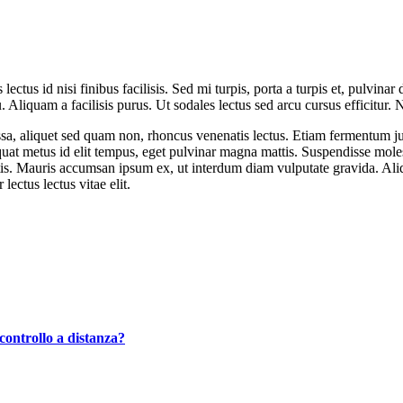
lectus id nisi finibus facilisis. Sed mi turpis, porta a turpis et, pulvin
cu. Aliquam a facilisis purus. Ut sodales lectus sed arcu cursus efficitur
a, aliquet sed quam non, rhoncus venenatis lectus. Etiam fermentum just
at metus id elit tempus, eget pulvinar magna mattis. Suspendisse molest
tis. Mauris accumsan ipsum ex, ut interdum diam vulputate gravida. Al
lectus lectus vitae elit.
controllo a distanza?