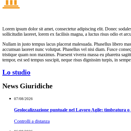
Lorem ipsum dolor sit amet, consectetur adipiscing elit. Donec sodales 
sollicitudin laoreet, lorem ex facilisis magna, a luctus risus odio et ar
Nullam in justo tempus lacus placerat malesuada. Phasellus libero mass
accumsan laoreet nunc volutpat. Phasellus vel nisi diam. Fusce consequ
tristique quam non maximus. Praesent viverra massa eu pharetra sagit
tempor, est sed tempus suscipit, neque risus dignissim turpis, in semper 
Lo studio
News Giuridiche
07/08/2026
Geolocalizzazione puntuale nel Lavoro Agile: timbratura o 
Controlli a distanza