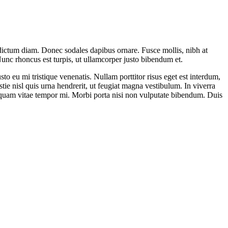
ar dictum diam. Donec sodales dapibus ornare. Fusce mollis, nibh at
. Nunc rhoncus est turpis, ut ullamcorper justo bibendum et.
o eu mi tristique venenatis. Nullam porttitor risus eget est interdum,
ie nisl quis urna hendrerit, ut feugiat magna vestibulum. In viverra
iquam vitae tempor mi. Morbi porta nisi non vulputate bibendum. Duis