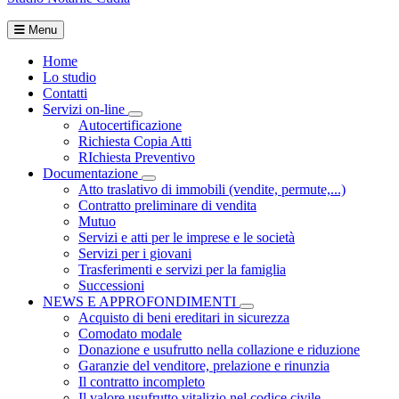
Menu
Home
Lo studio
Contatti
Servizi on-line
Visualizza menù di secondo livello
Autocertificazione
Richiesta Copia Atti
RIchiesta Preventivo
Documentazione
Visualizza menù di secondo livello
Atto traslativo di immobili (vendite, permute,...)
Contratto preliminare di vendita
Mutuo
Servizi e atti per le imprese e le società
Servizi per i giovani
Trasferimenti e servizi per la famiglia
Successioni
NEWS E APPROFONDIMENTI
Visualizza menù di secondo li
Acquisto di beni ereditari in sicurezza
Comodato modale
Donazione e usufrutto nella collazione e riduzione
Garanzie del venditore, prelazione e rinunzia
Il contratto incompleto
Il valore usufrutto vitalizio nel codice civile